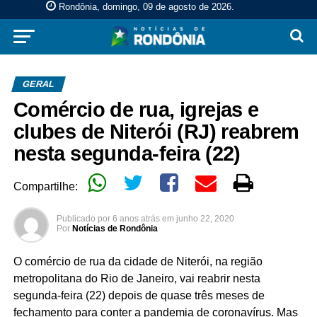
Rondônia, domingo, 09 de agosto de 2026
.
GERAL
Comércio de rua, igrejas e
clubes de Niterói (RJ) reabrem
nesta segunda-feira (22)
Compartilhe:
Publicado por
6 anos atrás
em
junho 22, 2020
Por
Notícias de Rondônia
O comércio de rua da cidade de Niterói, na região
metropolitana do Rio de Janeiro, vai reabrir nesta
segunda-feira (22) depois de quase três meses de
fechamento para conter a pandemia de coronavírus. Mas