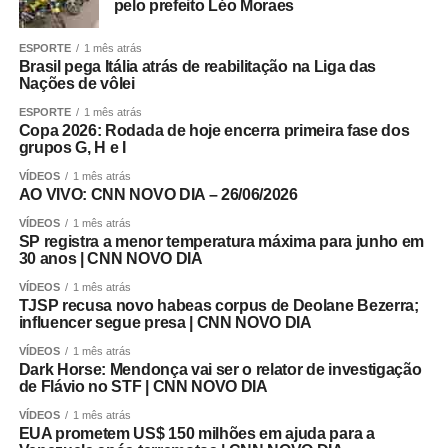
pelo prefeito Léo Moraes
ESPORTE
1 mês atrás
Brasil pega Itália atrás de reabilitação na Liga das
Nações de vôlei
ESPORTE
1 mês atrás
Copa 2026: Rodada de hoje encerra primeira fase dos
grupos G, H e I
VÍDEOS
1 mês atrás
AO VIVO: CNN NOVO DIA – 26/06/2026
VÍDEOS
1 mês atrás
SP registra a menor temperatura máxima para junho em
30 anos | CNN NOVO DIA
VÍDEOS
1 mês atrás
TJSP recusa novo habeas corpus de Deolane Bezerra;
influencer segue presa | CNN NOVO DIA
VÍDEOS
1 mês atrás
Dark Horse: Mendonça vai ser o relator de investigação
de Flávio no STF | CNN NOVO DIA
VÍDEOS
1 mês atrás
EUA prometem US$ 150 milhões em ajuda para a