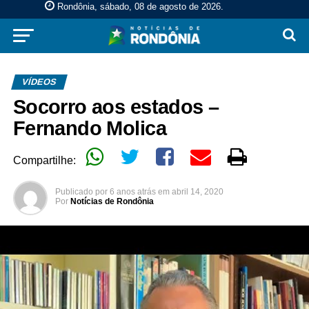
Rondônia, sábado, 08 de agosto de 2026
.
VÍDEOS
Socorro aos estados –
Fernando Molica
Compartilhe:
Publicado por
6 anos atrás
em
abril 14, 2020
Por
Notícias de Rondônia