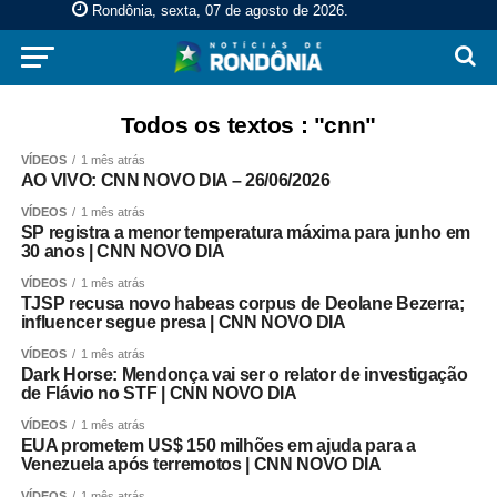
Rondônia, sexta, 07 de agosto de 2026
.
Todos os textos : "cnn"
VÍDEOS
1 mês atrás
AO VIVO: CNN NOVO DIA – 26/06/2026
VÍDEOS
1 mês atrás
SP registra a menor temperatura máxima para junho em
30 anos | CNN NOVO DIA
VÍDEOS
1 mês atrás
TJSP recusa novo habeas corpus de Deolane Bezerra;
influencer segue presa | CNN NOVO DIA
VÍDEOS
1 mês atrás
Dark Horse: Mendonça vai ser o relator de investigação
de Flávio no STF | CNN NOVO DIA
VÍDEOS
1 mês atrás
EUA prometem US$ 150 milhões em ajuda para a
Venezuela após terremotos | CNN NOVO DIA
VÍDEOS
1 mês atrás