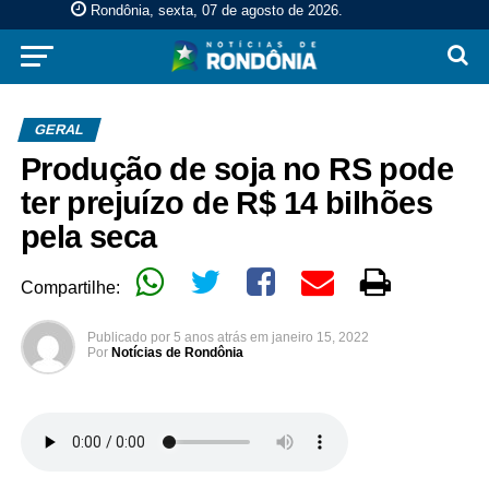
Rondônia, sexta, 07 de agosto de 2026
.
GERAL
Produção de soja no RS pode
ter prejuízo de R$ 14 bilhões
pela seca
Compartilhe:
Publicado por
5 anos atrás
em
janeiro 15, 2022
Por
Notícias de Rondônia