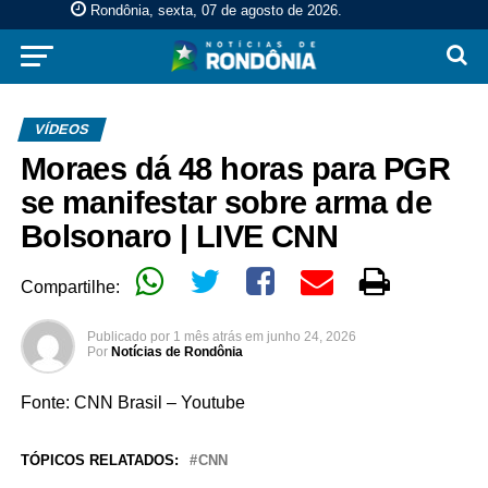
Rondônia, sexta, 07 de agosto de 2026
.
VÍDEOS
Moraes dá 48 horas para PGR
se manifestar sobre arma de
Bolsonaro | LIVE CNN
Compartilhe:
Publicado por
1 mês atrás
em
junho 24, 2026
Por
Notícias de Rondônia
Fonte: CNN Brasil – Youtube
TÓPICOS RELATADOS:
CNN