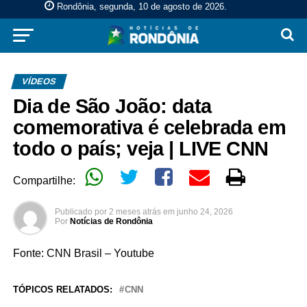
Rondônia, segunda, 10 de agosto de 2026
.
VÍDEOS
Dia de São João: data
comemorativa é celebrada em
todo o país; veja | LIVE CNN
Compartilhe:
Publicado por
2 meses atrás
em
junho 24, 2026
Por
Notícias de Rondônia
Fonte: CNN Brasil – Youtube
TÓPICOS RELATADOS:
CNN