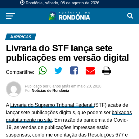
Rondônia, sábado, 08 de agosto de 2026
.
JURÍDICAS
Livraria do STF lança sete
publicações em versão digital
Compartilhe:
Publicado por
6 anos atrás
em
maio 20, 2020
Por
Notícias de Rondônia
A
Livraria do Supremo Tribunal Federal
(STF) acaba de
lançar sete publicações digitais, que podem ser
baixadas
gratuitamente no site
. Em razão da pandemia da Covid-
19, as vendas de publicações impressas estão
suspensas, conforme orientação das Resoluções 677 e