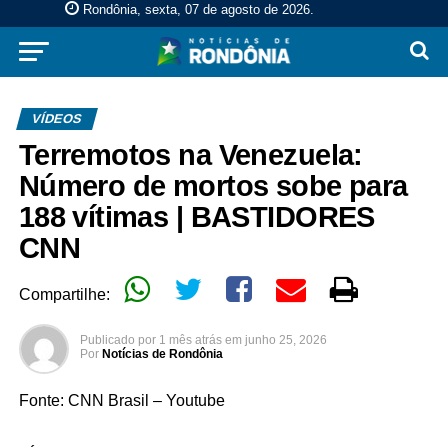
Rondônia, sexta, 07 de agosto de 2026
.
VÍDEOS
Terremotos na Venezuela:
Número de mortos sobe para
188 vítimas | BASTIDORES
CNN
Compartilhe:
Publicado por
1 mês atrás
em
junho 25, 2026
Por
Notícias de Rondônia
Fonte: CNN Brasil – Youtube