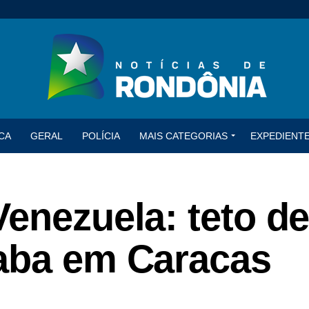
CA
GERAL
POLÍCIA
MAIS CATEGORIAS
EXPEDIENT
enezuela: teto d
aba em Caracas