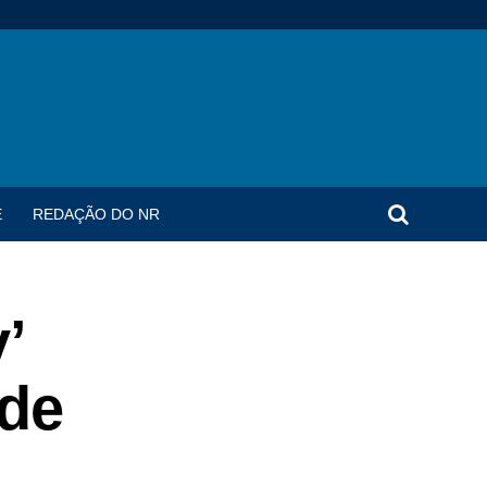
E
REDAÇÃO DO NR
’
 de