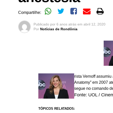
Compartilhe:
Publicado por
6 anos atrás
em
abril 12, 2020
Por
Notícias de Rondônia
rista Vernoff assumiu 
Anatomy” em 2007 até 
segue no comando de
Fonte: UOL / Cine
TÓPICOS RELATADOS: