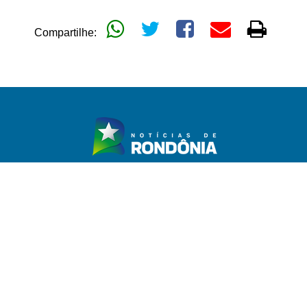
Compartilhe:
TICA
GERAL
POLÍCIA
MAIS CATEGORIAS
EXPEDIENTE
tos reservados para @noticiasderondonia.com.br -
noticias@noticiasde