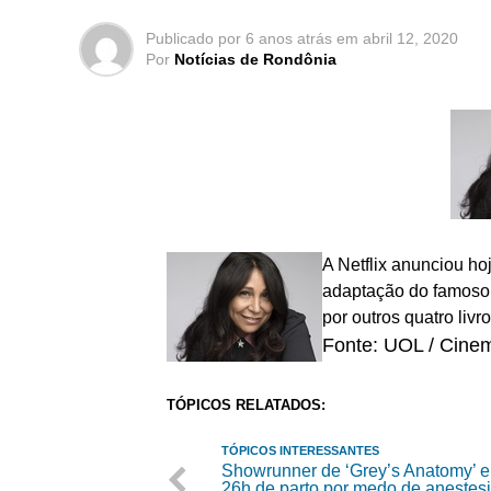
Publicado por
6 anos atrás
em
abril 12, 2020
Por
Notícias de Rondônia
A Netflix anunciou hoj
adaptação do famoso l
por outros quatro livro
Fonte: UOL / Cine
TÓPICOS RELATADOS:
TÓPICOS INTERESSANTES
Showrunner de ‘Grey’s Anatomy’ 
26h de parto por medo de anestes