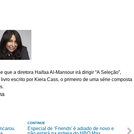
e que a diretora Haifaa Al-Mansour irá dirigir “A Seleção”,
ivro escrito por Kiera Cass, o primeiro de uma série composta
s.
ma
CONTINUE
encarou
Especial de ‘Friends’ é adiado de novo e
ia
não estará na estreia do HBO Max