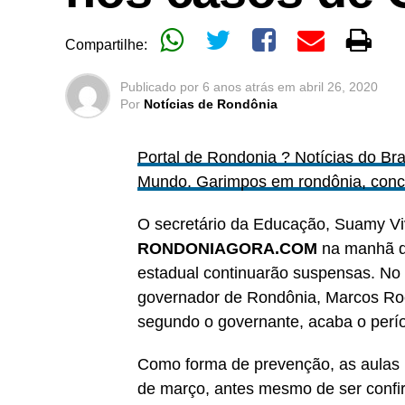
Compartilhe:
Publicado por
6 anos atrás
em
abril 26, 2020
Por
Notícias de Rondônia
Portal de Rondonia ? Notícias do Bra
Mundo. Garimpos em rondônia, concu
O secretário da Educação, Suamy Vi
RONDONIAGORA.COM
na manhã de
estadual continuarão suspensas. No 
governador de Rondônia, Marcos Roc
segundo o governante, acaba o perí
Como forma de prevenção, as aulas n
de março, antes mesmo de ser confi