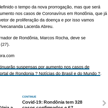
 definido o tempo da nova prorrogação, mas que será
umento nos casos de Coronavírus em Rondônia, que já
vetor de proliferação da doença e por isso vamos
Vivecananda Lacerda Abreu.
ernador de Rondônia, Marcos Rocha, deve se
(27).
ora.com
tinuarão suspensas por aumento nos casos de
ortal de Rondonia ? Notícias do Brasil e do Mundo ?
.
CONTINUE
Covid-19: Rondônia tem 328
 Veja a
casos confirmados e 67