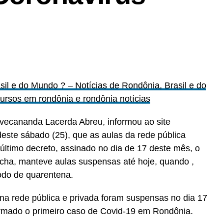
sil e do Mundo ? – Notícias de Rondônia, Brasil e do
rsos em rondônia e rondônia notícias
vecananda Lacerda Abreu, informou ao site
ste sábado (25), que as aulas da rede pública
último decreto, assinado no dia de 17 deste mês, o
ha, manteve aulas suspensas até hoje, quando ,
odo de quarentena.
a rede pública e privada foram suspensas no dia 17
rmado o primeiro caso de Covid-19 em Rondônia.