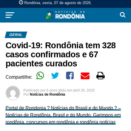
Rondônia, sexta, 07 de agosto de 2026
.
GERAL
Covid-19: Rondônia tem 328
casos confirmados e 67
pacientes curados
Compartilhe:
Publicado por
6 anos atrás
em
abril 26, 2020
Por
Notícias de Rondônia
Portal de Rondonia ? Notícias do Brasil e do Mundo ? –
Notícias de Rondônia, Brasil e do Mundo. Garimpos em
rondônia, concursos em rondônia e rondônia notícias