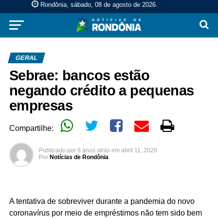
Rondônia, sábado, 08 de agosto de 2026
.
GERAL
Sebrae: bancos estão
negando crédito a pequenas
empresas
Compartilhe:
Publicado por
6 anos atrás
em
abril 11, 2020
Por
Notícias de Rondônia
A tentativa de sobreviver durante a pandemia do novo
coronavírus por meio de empréstimos não tem sido bem