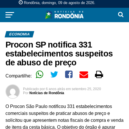
Rondônia, domingo, 09 de agosto de 2026
.
ECONOMIA
Procon SP notifica 331
estabelecimentos suspeitos
de abuso de preço
Compartilhe:
Publicado por
6 anos atrás
em
setembro 25, 2020
Por
Notícias de Rondônia
O Procon São Paulo notificou 331 estabelecimentos
comerciais suspeitos de praticar abusos de preço e
solicitou que apresentem notas fiscais de compra e venda
de itens da cesta básica. O objetivo do órgão é apurar