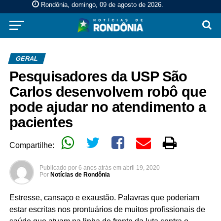
Rondônia, domingo, 09 de agosto de 2026
.
GERAL
Pesquisadores da USP São
Carlos desenvolvem robô que
pode ajudar no atendimento a
pacientes
Compartilhe:
Publicado por
6 anos atrás
em
abril 19, 2020
Por
Notícias de Rondônia
Estresse, cansaço e exaustão. Palavras que poderiam
estar escritas nos prontuários de muitos profissionais de