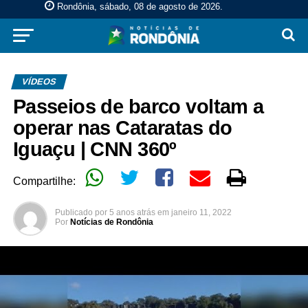
Rondônia, sábado, 08 de agosto de 2026
.
VÍDEOS
Passeios de barco voltam a
operar nas Cataratas do
Iguaçu | CNN 360º
Compartilhe:
Publicado por
5 anos atrás
em
janeiro 11, 2022
Por
Notícias de Rondônia