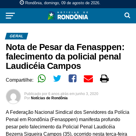
Rondônia, domingo, 09 de agosto de 2026
.
GERAL
Nota de Pesar da Fenasppen:
falecimento da policial penal
Laudicéia Campos
Compartilhe:
Publicado por
6 anos atrás
em
junho 3, 2020
Por
Notícias de Rondônia
A Federação Nacional Sindical dos Servidores da Polícia
Penal em Rondônia (Fenasppen) manifesta profundo
pesar pelo falecimento da Policial Penal Laudicéia
Bezerra Siqueira Campos (35), ocorrido nesta terça-feira