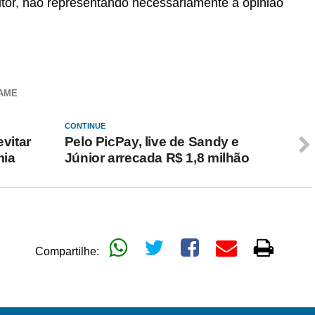
autor, não representando necessariamente a opinião
XAME
CONTINUE
vitar
Pelo PicPay, live de Sandy e
mia
Júnior arrecada R$ 1,8 milhão
Compartilhe: