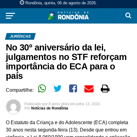
Rondônia, quinta, 06 de agosto de 2026
.
JURÍDICAS
No 30º aniversário da lei,
julgamentos no STF reforçam
importância do ECA para o
país
Compartilhe:
Publicado por
6 anos atrás
em
julho 13, 2020
Por
Notícias de Rondônia
O Estatuto da Criança e do Adolescente (ECA) completa
30 anos nesta segunda-feira (13). Desde que entrou em