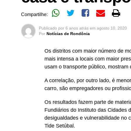
Compartilhe:
Publicado por
6 anos atrás
em
agosto 10, 2020
Por
Notícias de Rondônia
Os distritos com maior número de mo
mais intensa a locais com maior pr
usam o transporte público, mostram 
A correlação, por outro lado, é men
carro, são empregadores ou profission
Os resultados fazem parte de materi
Fundiários do Instituto das Cidades 
desigualdades e vulnerabilidade no
Tide Setúbal.