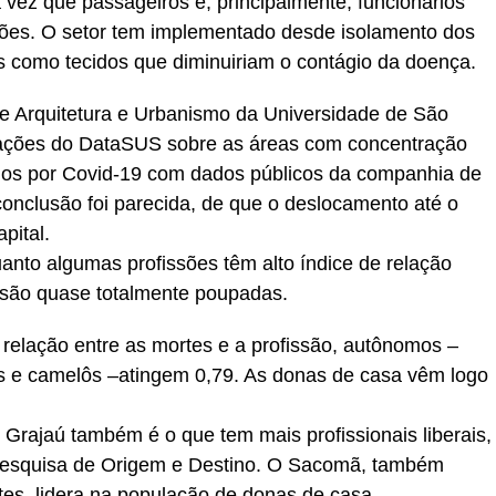
 vez que passageiros e, principalmente, funcionários
ões. O setor tem implementado desde isolamento dos
cas como tecidos que diminuiriam o contágio da doença.
e Arquitetura e Urbanismo da Universidade de São
mações do DataSUS sobre as áreas com concentração
dos por Covid-19 com dados públicos da companhia de
conclusão foi parecida, de que o deslocamento até o
pital.
nto algumas profissões têm alto índice de relação
 são quase totalmente poupadas.
elação entre as mortes e a profissão, autônomos –
tas e camelôs –atingem 0,79. As donas de casa vêm logo
o Grajaú também é o que tem mais profissionais liberais,
 pesquisa de Origem e Destino. O Sacomã, também
tes, lidera na população de donas de casa.