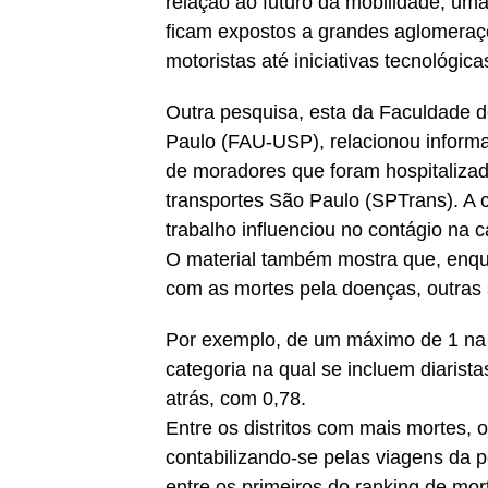
relação ao futuro da mobilidade, uma
ficam expostos a grandes aglomeraç
motoristas até iniciativas tecnológi
Outra pesquisa, esta da Faculdade d
Paulo (FAU-USP), relacionou infor
de moradores que foram hospitaliza
transportes São Paulo (SPTrans). A 
trabalho influenciou no contágio na ca
O material também mostra que, enqua
com as mortes pela doenças, outras
Por exemplo, de um máximo de 1 na r
categoria na qual se incluem diaris
atrás, com 0,78.
Entre os distritos com mais mortes, 
contabilizando-se pelas viagens da
entre os primeiros do ranking de mor