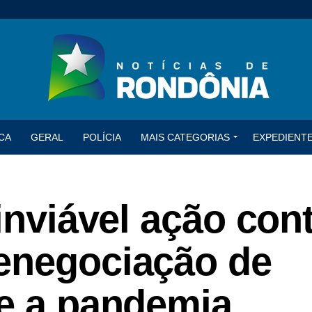
CA
GERAL
POLÍCIA
MAIS CATEGORIAS
EXPEDIENT
 inviável ação con
enegociação de
te a pandemia