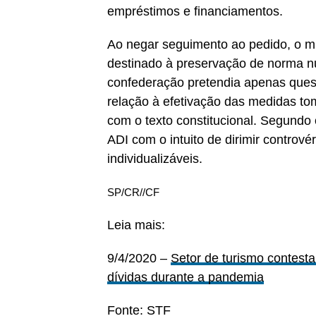
empréstimos e financiamentos.
Ao negar seguimento ao pedido, o mi
destinado à preservação de norma nu
confederação pretendia apenas quest
relação à efetivação das medidas to
com o texto constitucional. Segundo o
ADI com o intuito de dirimir contrové
individualizáveis.
SP/CR//CF
Leia mais:
9/4/2020 –
Setor de turismo contest
dívidas durante a pandemia
Fonte: STF