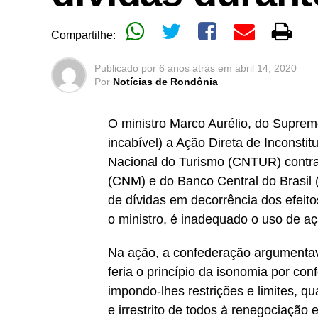
Compartilhe:
Publicado por
6 anos atrás
em
abril 14, 2020
Por
Notícias de Rondônia
O ministro Marco Aurélio, do Suprem
incabível) a Ação Direta de Inconsti
Nacional do Turismo (CNTUR) contra
(CNM) e do Banco Central do Brasil 
de dívidas em decorrência dos efei
o ministro, é inadequado o uso de aç
Na ação, a confederação argumenta
feria o princípio da isonomia por con
impondo-lhes restrições e limites, q
e irrestrito de todos à renegociação