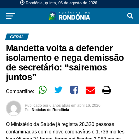
Rondônia, quinta, 06 de agosto de 2026
.
GERAL
Mandetta volta a defender
isolamento e nega demissão
de secretário: “sairemos
juntos”
Compartilhe:
Publicado por
6 anos atrás
em
abril 16, 2020
Por
Notícias de Rondônia
O Ministério da Saúde já registra 28.320 pessoas
contaminadas com o novo coronavírus e 1.736 mortes.