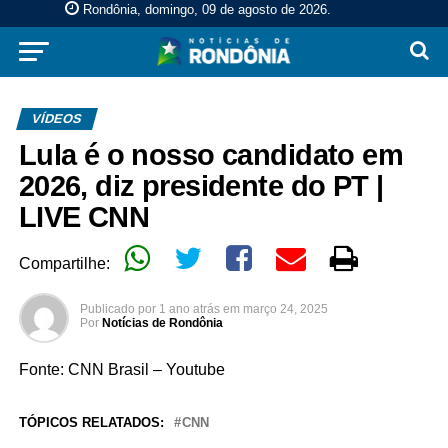
Rondônia, domingo, 09 de agosto de 2026
.
VÍDEOS
Lula é o nosso candidato em
2026, diz presidente do PT |
LIVE CNN
Compartilhe:
Publicado por
1 ano atrás
em
março 24, 2025
Por
Notícias de Rondônia
Fonte: CNN Brasil – Youtube
TÓPICOS RELATADOS:
CNN