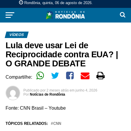
Rondônia, quinta, 06 de agosto de 2026
.
VÍDEOS
Lula deve usar Lei de
Reciprocidade contra EUA? |
O GRANDE DEBATE
Compartilhe:
Publicado por
2 meses atrás
em
junho 4, 2026
Por
Notícias de Rondônia
Fonte: CNN Brasil – Youtube
TÓPICOS RELATADOS:
CNN