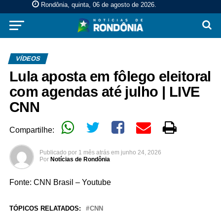
Rondônia, quinta, 06 de agosto de 2026
.
VÍDEOS
Lula aposta em fôlego eleitoral
com agendas até julho | LIVE
CNN
Compartilhe:
Publicado por
1 mês atrás
em
junho 24, 2026
Por
Notícias de Rondônia
Fonte: CNN Brasil – Youtube
TÓPICOS RELATADOS:
CNN