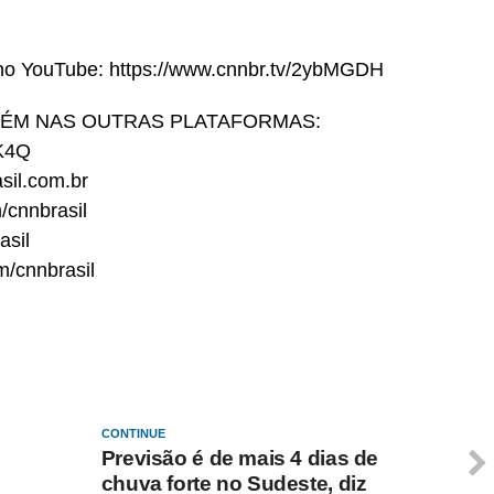
 no YouTube: https://www.cnnbr.tv/2ybMGDH
BÉM NAS OUTRAS PLATAFORMAS:
1K4Q
asil.com.br
/cnnbrasil
asil
m/cnnbrasil
CONTINUE
Previsão é de mais 4 dias de
chuva forte no Sudeste, diz