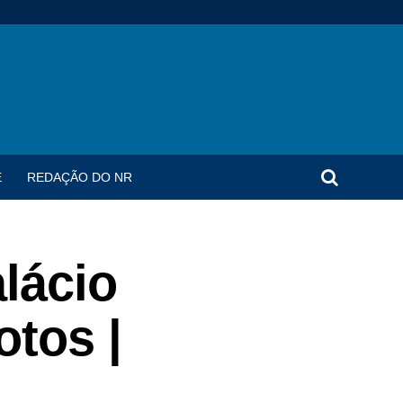
E
REDAÇÃO DO NR
alácio
otos |