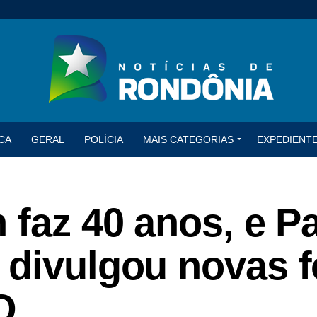
CA
GERAL
POLÍCIA
MAIS CATEGORIAS
EXPEDIENT
 faz 40 anos, e P
divulgou novas f
O