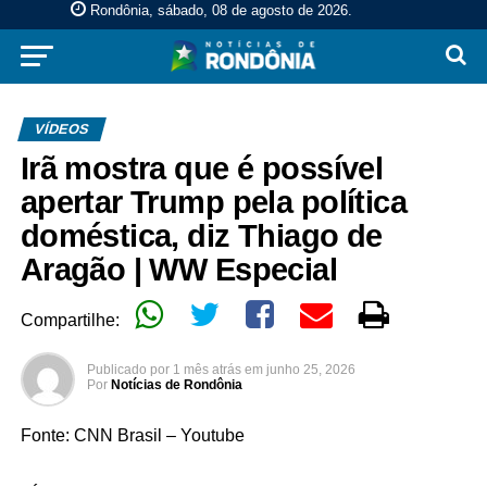
Rondônia, sábado, 08 de agosto de 2026
.
VÍDEOS
Irã mostra que é possível
apertar Trump pela política
doméstica, diz Thiago de
Aragão | WW Especial
Compartilhe:
Publicado por
1 mês atrás
em
junho 25, 2026
Por
Notícias de Rondônia
Fonte: CNN Brasil – Youtube