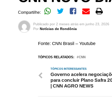
Compartilhe:
Publicado por
2 meses atrás
em
junho 23, 2026
Por
Notícias de Rondônia
Fonte: CNN Brasil – Youtube
TÓPICOS RELATADOS:
CNN
TÓPICOS INTERESSANTES
Governo acelera negociaçõ
para concluir Plano Safra 2
| CNN AGRO NEWS