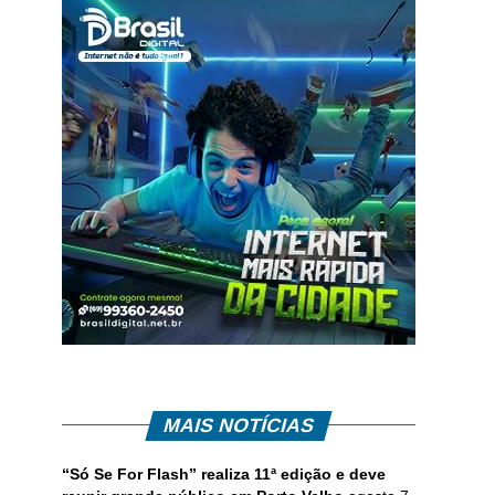
MAIS NOTÍCIAS
“Só Se For Flash” realiza 11ª edição e deve