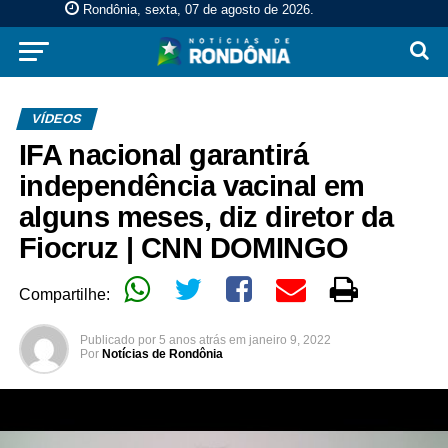
Rondônia, sexta, 07 de agosto de 2026
.
VÍDEOS
IFA nacional garantirá
independência vacinal em
alguns meses, diz diretor da
Fiocruz | CNN DOMINGO
Compartilhe:
Publicado por
5 anos atrás
em
janeiro 9, 2022
Por
Notícias de Rondônia