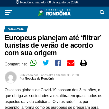
Rondônia, sábado, 08 de agosto de 2026
.
NACIONAL
Europeus planejam até ‘filtrar’
turistas de verão de acordo
com sua origem
Compartilhe:
Publicado por
6 anos atrás
em
abril 30, 2020
Por
Notícias de Rondônia
Os casos globais de Covid-19 passam dos 3 milhões, o
que obriga as sociedades a recalibrarem quase todos os
aspectos da vida cotidiana. O vírus redefiniu, por
exemplo, a forma como os europeus se preparam para