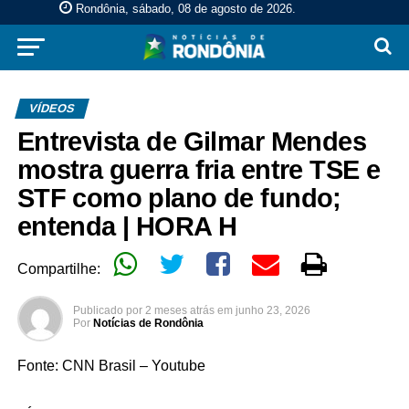
Rondônia, sábado, 08 de agosto de 2026
.
VÍDEOS
Entrevista de Gilmar Mendes
mostra guerra fria entre TSE e
STF como plano de fundo;
entenda | HORA H
Compartilhe:
Publicado por
2 meses atrás
em
junho 23, 2026
Por
Notícias de Rondônia
Fonte: CNN Brasil – Youtube