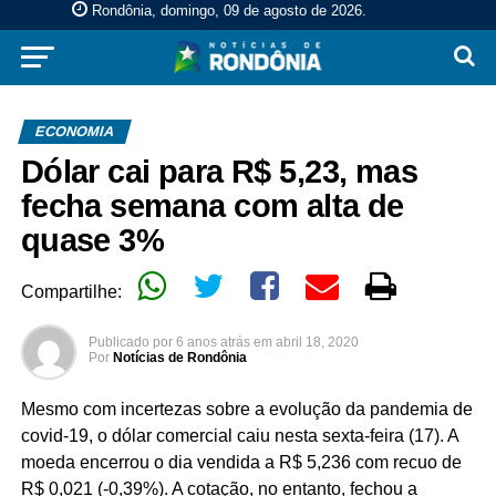
Rondônia, domingo, 09 de agosto de 2026
.
ECONOMIA
Dólar cai para R$ 5,23, mas
fecha semana com alta de
quase 3%
Compartilhe:
Publicado por
6 anos atrás
em
abril 18, 2020
Por
Notícias de Rondônia
Mesmo com incertezas sobre a evolução da pandemia de
covid-19, o dólar comercial caiu nesta sexta-feira (17). A
moeda encerrou o dia vendida a R$ 5,236 com recuo de
R$ 0,021 (-0,39%). A cotação, no entanto, fechou a