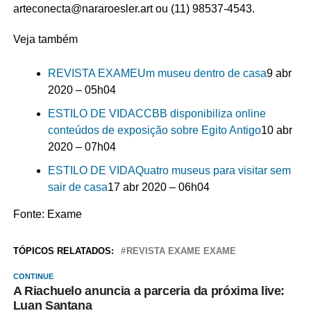
arteconecta@nararoesler.art
ou (11) 98537-4543.
Veja também
REVISTA EXAME
Um museu dentro de casa
9 abr
2020 – 05h04
ESTILO DE VIDA
CCBB disponibiliza online
conteúdos de exposição sobre Egito Antigo
10 abr
2020 – 07h04
ESTILO DE VIDA
Quatro museus para visitar sem
sair de casa
17 abr 2020 – 06h04
Fonte: Exame
TÓPICOS RELATADOS:
REVISTA EXAME EXAME
CONTINUE
A Riachuelo anuncia a parceria da próxima live:
Luan Santana