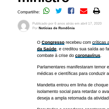
Compartilhe:
Publicado por
6 anos atrás
em
abril 17, 2020
Por
Notícias de Rondônia
O
Congresso
recebeu com
críticas
da Saúde
, e creditou sua saída ao fa
combate à crise do
coronavírus
.
Parlamentares manifestaram temor e 
médicas e científicas para conduzir a
Mandetta entrou em linha de choque 
isolamento social para retardar o av
deseja a ampla retomada da ativida