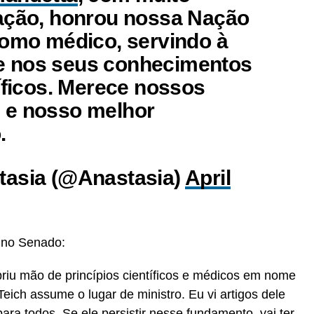
cação, honrou nossa Nação
como médico, servindo à
 nos seus conhecimentos
tíficos. Merece nossos
 e nosso melhor
.
tasia (@Anastasia)
April
 no Senado:
briu mão de princípios científicos e médicos em nome
eich assume o lugar de ministro. Eu vi artigos dele
ara todos. Se ele persistir nesse fundamento, vai ter