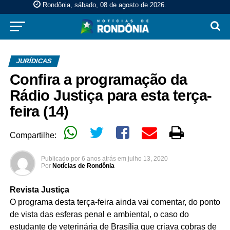
Rondônia, sábado, 08 de agosto de 2026
.
JURÍDICAS
Confira a programação da
Rádio Justiça para esta terça-
feira (14)
Compartilhe:
Publicado por
6 anos atrás
em
julho 13, 2020
Por
Notícias de Rondônia
Revista Justiça
O programa desta terça-feira ainda vai comentar, do ponto
de vista das esferas penal e ambiental, o caso do
estudante de veterinária de Brasília que criava cobras de