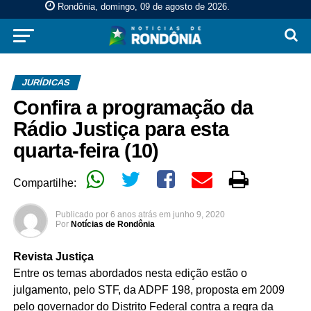
Rondônia, domingo, 09 de agosto de 2026
.
JURÍDICAS
Confira a programação da
Rádio Justiça para esta
quarta-feira (10)
Compartilhe:
Publicado por
6 anos atrás
em
junho 9, 2020
Por
Notícias de Rondônia
Revista Justiça
Entre os temas abordados nesta edição estão o
julgamento, pelo STF, da ADPF 198, proposta em 2009
pelo governador do Distrito Federal contra a regra da