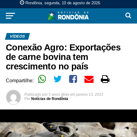
Rondônia, segunda, 10 de agosto de 2026
.
VÍDEOS
Conexão Agro: Exportações
de carne bovina tem
crescimento no país
Compartilhe:
Publicado por
5 anos atrás
em
janeiro 13, 2022
Por
Notícias de Rondônia