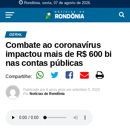
Rondônia, sexta, 07 de agosto de 2026
.
GERAL
Combate ao coronavírus
impactou mais de R$ 600 bi
nas contas públicas
Compartilhe:
Publicado por
6 anos atrás
em
setembro 5, 2020
Por
Notícias de Rondônia