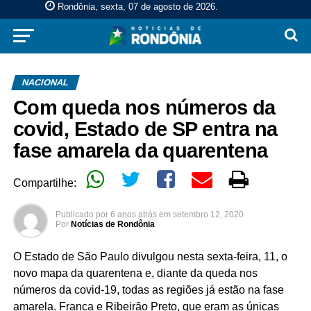
Rondônia, sexta, 07 de agosto de 2026
.
NACIONAL
Com queda nos números da
covid, Estado de SP entra na
fase amarela da quarentena
Compartilhe:
Publicado por
6 anos atrás
em
setembro 12, 2020
Por
Notícias de Rondônia
O Estado de São Paulo divulgou nesta sexta-feira, 11, o
novo mapa da quarentena e, diante da queda nos
números da covid-19, todas as regiões já estão na fase
amarela. Franca e Ribeirão Preto, que eram as únicas