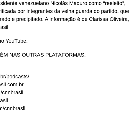
residente venezuelano Nicolás Maduro como “reeleito”,
riticada por integrantes da velha guarda do partido, que
do e precipitado. A informação é de Clarissa Oliveira,
asil
 no YouTube.
BÉM NAS OUTRAS PLATAFORMAS:
.br/podcasts/
asil.com.br
/cnnbrasil
asil
m/cnnbrasil