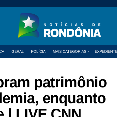
CA
GERAL
POLÍCIA
MAIS CATEGORIAS
EXPEDIENT
obram patrimônio
demia, enquanto
e | LIVE CNN