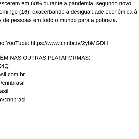
 crescerem em 60% durante a pandemia, segundo novo
 domingo (16), exacerbando a desigualdade econômica à
s de pessoas em todo o mundo para a pobreza.
 no YouTube: https://www.cnnbr.tv/2ybMGDH
BÉM NAS OUTRAS PLATAFORMAS:
1K4Q
asil.com.br
/cnnbrasil
asil
m/cnnbrasil