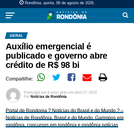
Rondônia, quinta, 06 de agosto de 2026
.
GERAL
Auxílio emergencial é
publicado e governo abre
crédito de R$ 98 bi
Compartilhe:
Publicado por
6 anos atrás
em
abril 27, 2020
Por
Notícias de Rondônia
Portal de Rondonia ? Notícias do Brasil e do Mundo ? –
Notícias de Rondônia, Brasil e do Mundo. Garimpos em
rondônia, concursos em rondônia e rondônia notícias