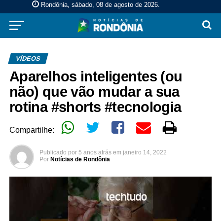
Rondônia, sábado, 08 de agosto de 2026
.
VÍDEOS
Aparelhos inteligentes (ou
não) que vão mudar a sua
rotina #shorts #tecnologia
Compartilhe:
Publicado por
5 anos atrás
em
janeiro 14, 2022
Por
Notícias de Rondônia