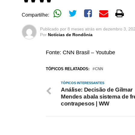
Compartilhe:
Publicado por
8 meses atrás
em
dezembro 3, 20
Por
Notícias de Rondônia
Fonte: CNN Brasil – Youtube
TÓPICOS RELATADOS:
CNN
TÓPICOS INTERESSANTES
Análise: Decisão de Gilmar
Mendes abala sistema de fr
contrapesos | WW