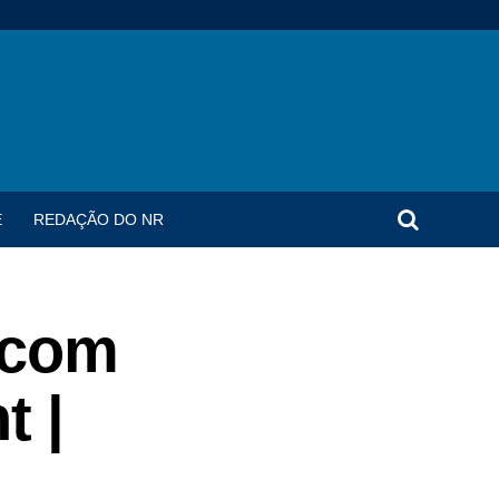
E
REDAÇÃO DO NR
 com
t |