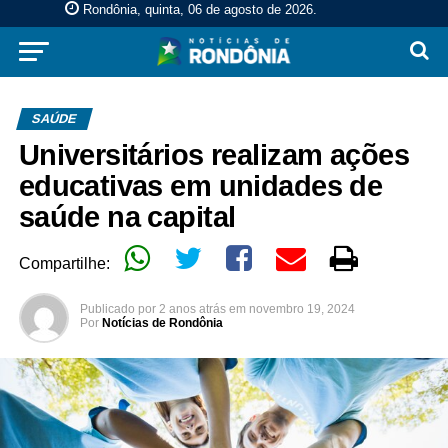
Rondônia, quinta, 06 de agosto de 2026
.
SAÚDE
Universitários realizam ações
educativas em unidades de
saúde na capital
Compartilhe:
Publicado por
2 anos atrás
em
novembro 19, 2024
Por
Notícias de Rondônia