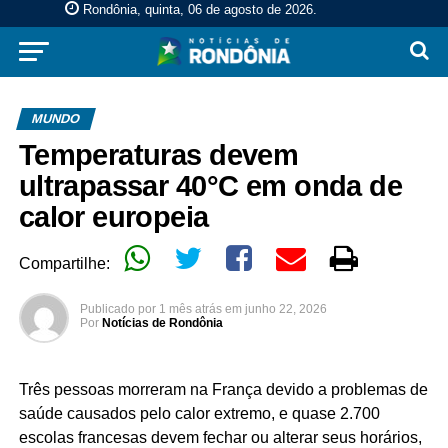
Rondônia, quinta, 06 de agosto de 2026
.
MUNDO
Temperaturas devem
ultrapassar 40°C em onda de
calor europeia
Compartilhe:
Publicado por
1 mês atrás
em
junho 22, 2026
Por
Notícias de Rondônia
Três pessoas morreram na França devido a problemas de
saúde causados pelo calor extremo, e quase 2.700
escolas francesas devem fechar ou alterar seus horários,