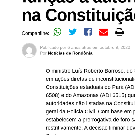
na Constituiçã
Compartilhe:
Publicado por
6 anos atrás
em
outubro 9, 2020
Por
Notícias de Rondônia
O ministro Luís Roberto Barroso, do
em ações diretas de inconstitucional
Constituições estaduais do Pará (A
6508) e do Amazonas (ADI 6515) que 
autoridades não listadas na Constitu
geral da Polícia Civil. Com base em
estabelecem a prerrogativa de foro s
restritivamente. A decisão liminar d