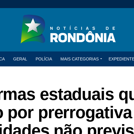
CA
GERAL
POLÍCIA
MAIS CATEGORIAS
EXPEDIENT
mas estaduais q
 por prerrogativa
idades não previs