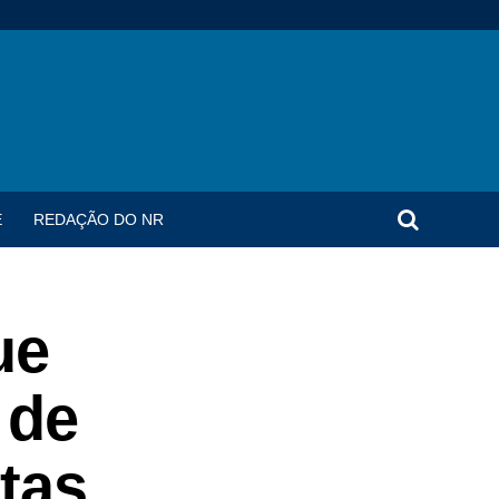
E
REDAÇÃO DO NR
ue
 de
tas