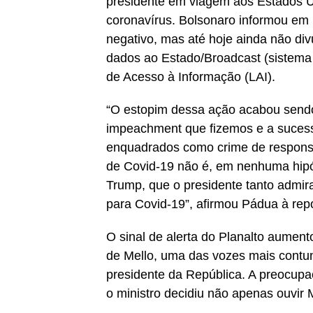
presidente em viagem aos Estados U
coronavírus. Bolsonaro informou em 
negativo, mas até hoje ainda não di
dados ao Estado/Broadcast (sistema 
de Acesso à Informação (LAI).
“O estopim dessa ação acabou sendo 
impeachment que fizemos e a sucess
enquadrados como crime de respons
de Covid-19 não é, em nenhuma hipót
Trump, que o presidente tanto admir
para Covid-19”, afirmou Pádua à rep
O sinal de alerta do Planalto aumen
de Mello, uma das vozes mais contu
presidente da República. A preocupa
o ministro decidiu não apenas ouvir 