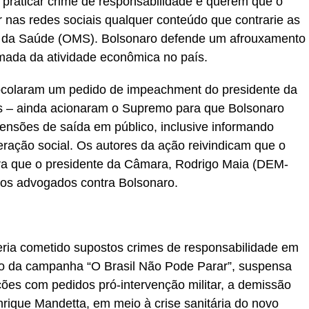
raticar crime de responsabilidade e querem que o
r nas redes sociais qualquer conteúdo que contrarie as
l da Saúde (OMS). Bolsonaro defende um afrouxamento
omada da atividade econômica no país.
ocolaram um pedido de impeachment do presidente da
 – ainda acionaram o Supremo para que Bolsonaro
nsões de saída em público, inclusive informando
ração social. Os autores da ação reivindicam que o
ra que o presidente da Câmara, Rodrigo Maia (DEM-
elos advogados contra Bolsonaro.
ria cometido supostos crimes de responsabilidade em
ão da campanha “O Brasil Não Pode Parar”, suspensa
ações com pedidos pró-intervenção militar, a demissão
nrique Mandetta, em meio à crise sanitária do novo