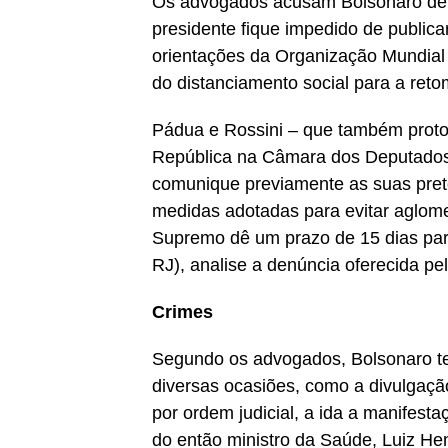
Os advogados acusam Bolsonaro de p
presidente fique impedido de publica
orientações da Organização Mundia
do distanciamento social para a ret
Pádua e Rossini – que também prot
República na Câmara dos Deputados
comunique previamente as suas prete
medidas adotadas para evitar aglome
Supremo dê um prazo de 15 dias pa
RJ), analise a denúncia oferecida p
Crimes
Segundo os advogados, Bolsonaro te
diversas ocasiões, como a divulgaç
por ordem judicial, a ida a manifest
do então ministro da Saúde, Luiz He