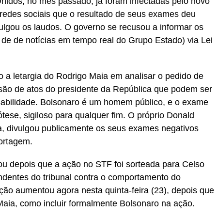
nidos, no mês passado, já foram infectadas pelo novo
redes sociais que o resultado de seus exames deu
vulgou os laudos. O governo se recusou a informar os
de de notícias em tempo real do Grupo Estado) via Lei
a letargia do Rodrigo Maia em analisar o pedido de
ão de atos do presidente da República que podem ser
abilidade. Bolsonaro é um homem público, e o exame
ese, sigiloso para qualquer fim. O próprio Donald
a, divulgou publicamente os seus exames negativos
ortagem.
tou depois que a ação no STF foi sorteada para Celso
ndentes do tribunal contra o comportamento do
ção aumentou agora nesta quinta-feira (23), depois que
Maia, como incluir formalmente Bolsonaro na ação.