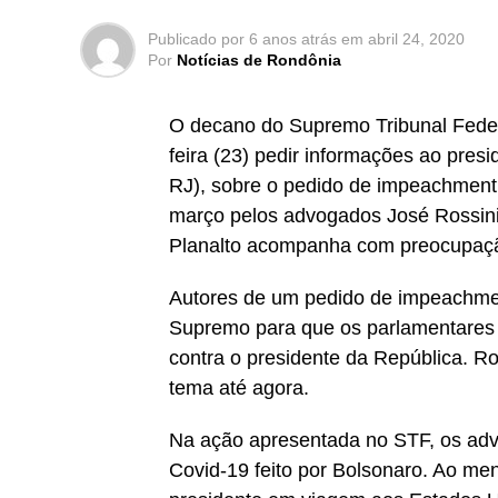
Publicado por
6 anos atrás
em
abril 24, 2020
Por
Notícias de Rondônia
O decano do Supremo Tribunal Federal
feira (23) pedir informações ao pr
RJ), sobre o pedido de impeachment 
março pelos advogados José Rossin
Planalto acompanha com preocupaç
Autores de um pedido de impeachme
Supremo para que os parlamentares 
contra o presidente da República. R
tema até agora.
Na ação apresentada no STF, os ad
Covid-19 feito por Bolsonaro. Ao m